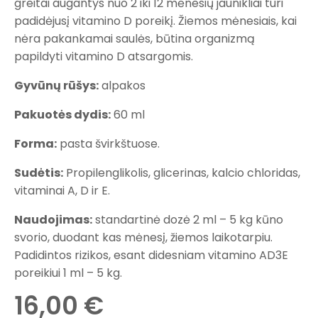
greitai augantys nuo 2 iki 12 mėnesių jaunikliai turi
padidėjusį vitamino D poreikį. Žiemos mėnesiais, kai
nėra pakankamai saulės, būtina organizmą
papildyti vitamino D atsargomis.
Gyvūnų rūšys:
alpakos
Pakuotės dydis:
60 ml
Forma:
pasta švirkštuose.
Sudėtis:
Propilenglikolis, glicerinas, kalcio chloridas,
vitaminai A, D ir E.
Naudojimas:
standartinė dozė 2 ml – 5 kg kūno
svorio, duodant kas mėnesį, žiemos laikotarpiu.
Padidintos rizikos, esant didesniam vitamino AD3E
poreikiui 1 ml – 5 kg.
16,00
€