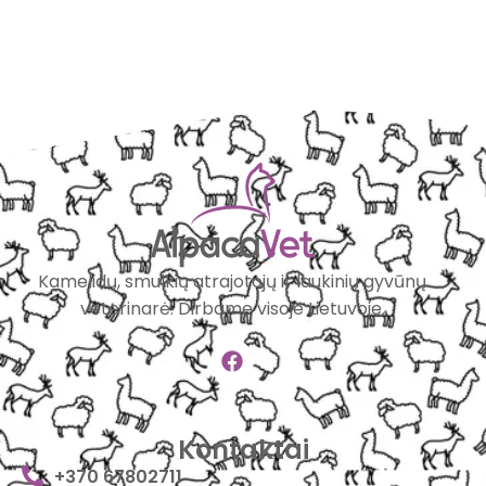
Kamelidų, smulkių atrajotojų ir laukinių gyvūnų
veterinarė. Dirbame visoje Lietuvoje.
Kontaktai
+370 67802711