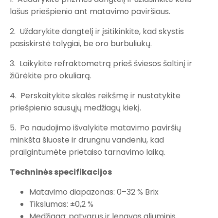
lašus priešpienio ant matavimo paviršiaus.
2. Uždarykite dangtelį ir įsitikinkite, kad skystis
pasiskirstė tolygiai, be oro burbuliukų.
3. Laikykite refraktometrą prieš šviesos šaltinį ir
žiūrėkite pro okuliarą.
4. Perskaitykite skalės reikšmę ir nustatykite
priešpienio sausųjų medžiagų kiekį.
5. Po naudojimo išvalykite matavimo paviršių
minkšta šluoste ir drungnu vandeniu, kad
prailgintumėte prietaiso tarnavimo laiką.
Techninės specifikacijos
Matavimo diapazonas: 0–32 % Brix
Tikslumas: ±0,2 %
Medžiaga: patvarus ir lengvas aliuminis