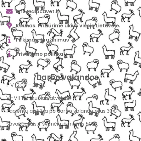
info@alpcavet.lt
Kaunas. Prižiūrime ūkius visoje Lietuvoje.
Pirkimas, grąžinimas
Privatumo politika
Darbo valandos
I-V 12:00 – 20:00
VI-VII Tik skubiais atvejais
Pacientų apžiūra po darbo valandų plius 30€
Savaitgaliais ir švenčių dienomis 50€