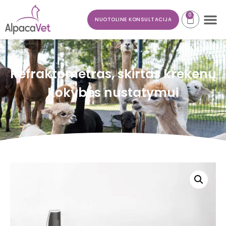
0
NUOTOLINE KONSULTACIJA
Refraktometras, skirtas krekenų
kokybės nustatymui