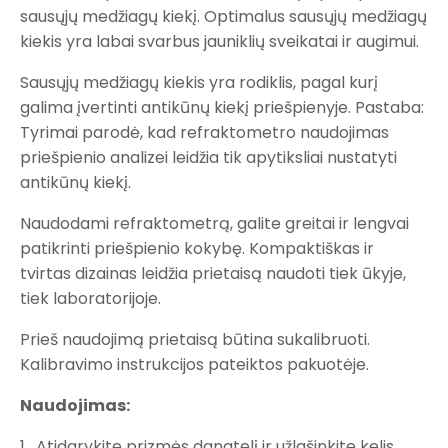
sausųjų medžiagų kiekį. Optimalus sausųjų medžiagų
kiekis yra labai svarbus jauniklių sveikatai ir augimui.
Sausųjų medžiagų kiekis yra rodiklis, pagal kurį
galima įvertinti antikūnų kiekį priešpienyje. Pastaba:
Tyrimai parodė, kad refraktometro naudojimas
priešpienio analizei leidžia tik apytiksliai nustatyti
antikūnų kiekį.
Naudodami refraktometrą, galite greitai ir lengvai
patikrinti priešpienio kokybę. Kompaktiškas ir
tvirtas dizainas leidžia prietaisą naudoti tiek ūkyje,
tiek laboratorijoje.
Prieš naudojimą prietaisą būtina sukalibruoti.
Kalibravimo instrukcijos pateiktos pakuotėje.
Naudojimas:
1. Atidarykite prizmės dangtelį ir užlašinkite kelis