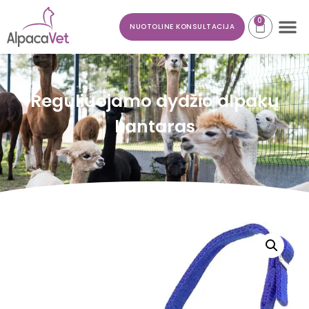
0
NUOTOLINE KONSULTACIJA
Reguliuojamo dydžio alpakų
kantaras