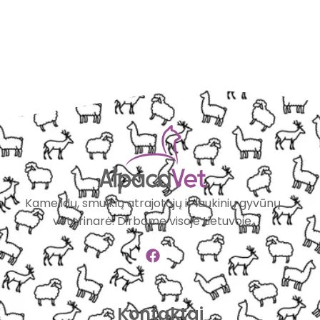
Kamelidų, smulkių atrajotojų ir laukinių gyvūnų
veterinarė. Dirbame visoje Lietuvoje.
Kontaktai