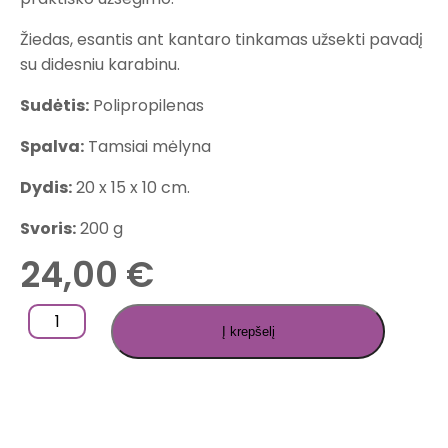
Žiedas, esantis ant kantaro tinkamas užsekti pavadį
su didesniu karabinu.
Sudėtis:
Polipropilenas
Spalva:
Tamsiai mėlyna
Dydis:
20 x 15 x 10 cm.
Svoris:
200 g
24,00
€
Į krepšelį