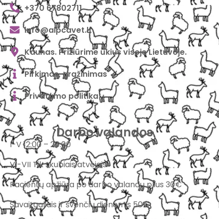
+370 67802711
info@alpcavet.lt
Kaunas. Prižiūrime ūkius visoje Lietuvoje.
Pirkimas, grąžinimas
Privatumo politika
Darbo valandos
I-V 12:00 – 20:00
VI-VII Tik skubiais atvejais
Pacientų apžiūra po darbo valandų plius 30€
Savaitgaliais ir švenčių dienomis 50€