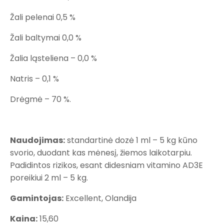
Žali pelenai 0,5 %
Žali baltymai 0,0 %
Žalia ląsteliena – 0,0 %
Natris – 0,1 %
Drėgmė – 70 %.
Naudojimas:
standartinė dozė 1 ml – 5 kg kūno
svorio, duodant kas mėnesį, žiemos laikotarpiu.
Padidintos rizikos, esant didesniam vitamino AD3E
poreikiui 2 ml – 5 kg.
Gamintojas:
Excellent, Olandija
Kaina:
15,60