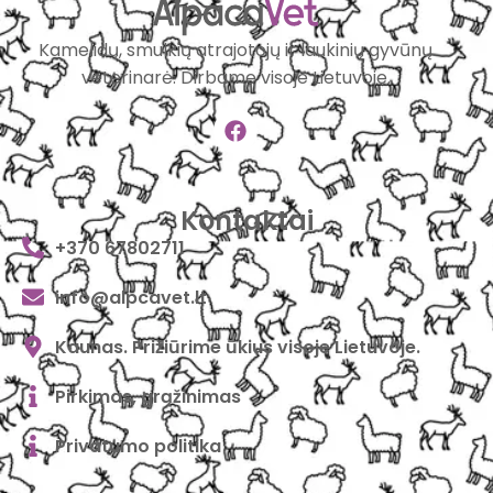
Kamelidų, smulkių atrajotojų ir laukinių gyvūnų
veterinarė. Dirbame visoje Lietuvoje.
Kontaktai
+370 67802711
info@alpcavet.lt
Kaunas. Prižiūrime ūkius visoje Lietuvoje.
Pirkimas, grąžinimas
Privatumo politika