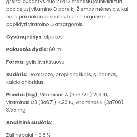
greitai augantys nuo 2 iki 12 mėnesių jaunikliai turi
padidėjusį vitamino D poreikį. Žiemos mėnesiais, kai
nėra pakankamai saulės, būtina organizmą
papildyti vitamino D atsargomis.
Gyvūnų rūšys:
alpakos
Pakuotės dydis:
60 ml
Forma:
gelis švirkštuose.
Sudėtis:
Dekstrozė, propilenglikolis, glicerinas,
kalcio chloridas.
Priedai (kg):
Vitaminas A (3a672b) 21,3 IU,
vitaminas D3 (3a671) 4,26 IU, vitaminas E (3a700)
8,55 mg.
Analitinė sudėtis:
Žali riebalai – 0,6 %