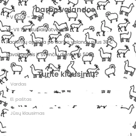
Darbo valandos
I-V 12:00 – 20:00
VI-VII Tik skubiais atvejais
Pacientų apžiūra po darbo valandų plius 30€
Savaitgaliais ir švenčių dienomis 50€
Turite klausimų?