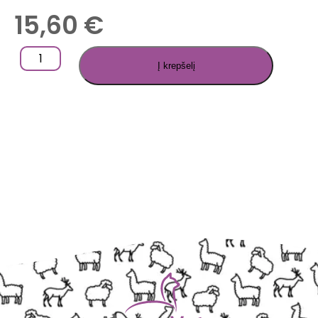
15,60
€
Į krepšelį